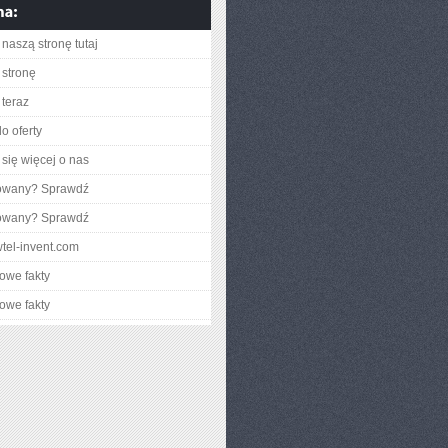
naszą stronę tutaj
stronę
teraz
o oferty
się więcej o nas
gowany? Sprawdź
gowany? Sprawdź
wtel-invent.com
owe fakty
owe fakty