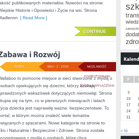
jakość publikowanych materiałów. Nowości na stronie:
szk
Wiejskie Historie i Opowieści i Życie na wsi. Strona
tran
Madlennn
[ Read More ]
wied
samoch
CONTINUE
doda
zdro
ADMIN
MAJ - 2 - 2026
MOŻLIWOŚĆ
ZABAWA
KOMENTOWANIA
Wallaboo to pomocne miejsce w sieci stworzone z myślą o
P
osobach opiekujących się dziećmi, którzy szukają
I
ZOSTAŁA WYŁĄCZONA
3
sprawdzonych wskazówek dotyczących niemowląt. Strona
ROZWÓJ
10
skupia się na tym, co w pierwszych miesiącach i latach
17
życia dziecka jest naprawdę ważne: bezpieczeństwie. To
24
portal, w którym można znaleźć wiele tematów
31
związanych z spacerami. Nowe kategorie na stronie to:
Eko i Naturalnie i Bezpieczne i Zdrowe. Strona została
« lip
przygotowana z myślą o osobach, które chcą