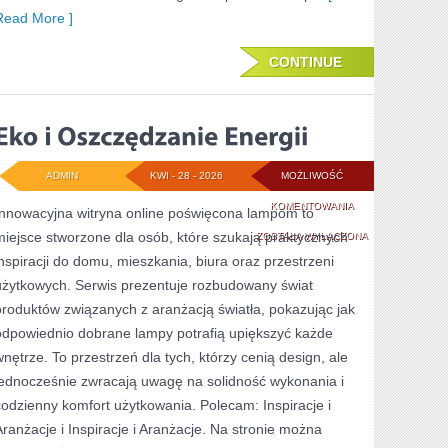
Read More ]
CONTINUE
ADMIN
KWI - 28 - 2026
MOŻLIWOŚĆ
EKO
KOMENTOWANIA
Innowacyjna witryna online poświęcona lampom to
miejsce stworzone dla osób, które szukają praktycznych
I
ZOSTAŁA WYŁĄCZONA
inspiracji do domu, mieszkania, biura oraz przestrzeni
OSZCZĘDZANIE
użytkowych. Serwis prezentuje rozbudowany świat
ENERGII
produktów związanych z aranżacją światła, pokazując jak
odpowiednio dobrane lampy potrafią upiększyć każde
wnętrze. To przestrzeń dla tych, którzy cenią design, ale
jednocześnie zwracają uwagę na solidność wykonania i
codzienny komfort użytkowania. Polecam: Inspiracje i
Aranżacje i Inspiracje i Aranżacje. Na stronie można