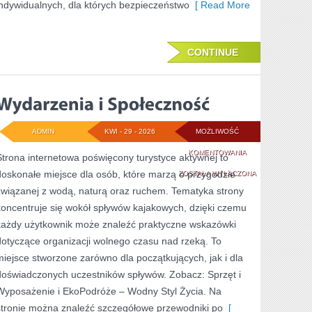
indywidualnych, dla których bezpieczeństwo
[ Read More
CONTINUE
ADMIN
KWI - 29 - 2026
MOŻLIWOŚĆ
WYDARZENIA
KOMENTOWANIA
Strona internetowa poświęcony turystyce aktywnej to
doskonałe miejsce dla osób, które marzą o przygodzie
I
ZOSTAŁA WYŁĄCZONA
związanej z wodą, naturą oraz ruchem. Tematyka strony
SPOŁECZNOŚĆ
koncentruje się wokół spływów kajakowych, dzięki czemu
każdy użytkownik może znaleźć praktyczne wskazówki
dotyczące organizacji wolnego czasu nad rzeką. To
miejsce stworzone zarówno dla początkujących, jak i dla
doświadczonych uczestników spływów. Zobacz: Sprzęt i
Wyposażenie i EkoPodróże – Wodny Styl Życia. Na
stronie można znaleźć szczegółowe przewodniki po
[