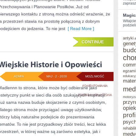
zaprasz
Przechowywania i Planowanie Posiłków. Już od
pierwszego kontaktu z stroną można odnieść wrażenie, że
Magicz
ta przestrzeń stawia na prostotę połączoną z dobrym
Witajcie
podzieli
podejściem do jedzenia. To nie jest
[ Read More ]
antyki
CONTINUE
genet
bud
cho
comm
egzami
edukacy
ADMIN
MAJ - 2 - 2026
MOŻLIWOŚĆ
mater
WIEJSKIE
KOMENTOWANIA
Madlennn to strona, które może być odbierane jako
med
estetyczny punkt w sieci dla osób szukających inspiracji.
HISTORIE
ZOSTAŁA WYŁĄCZONA
motoryz
przyr
Już sama nazwa buduje skojarzenie z czymś osobistym,
I
opie
dlatego strona może przyciągać uwagę użytkowników,
OPOWIEŚCI
prof
którzy lubią naturalne podejście do prezentowania
psych
tematów. To nie jest przypadkowy zbiór treści, lecz lekka
rehabili
przestrzeń, w której ważne są zarówno estetyka, jak i
medy