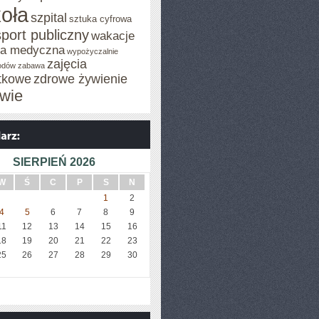
oła
szpital
sztuka cyfrowa
sport publiczny
wakacje
za medyczna
wypożyczalnie
zajęcia
odów
zabawa
tkowe
zdrowe żywienie
wie
SIERPIEŃ 2026
W
Ś
C
P
S
N
1
2
4
5
6
7
8
9
11
12
13
14
15
16
18
19
20
21
22
23
25
26
27
28
29
30