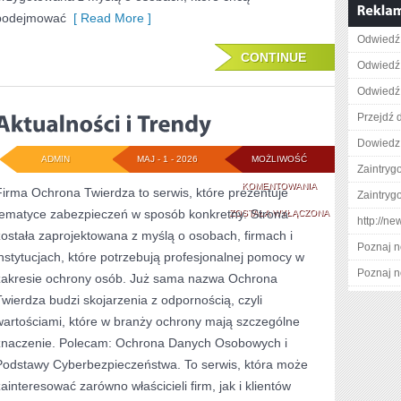
podejmować
[ Read More ]
Odwiedź 
CONTINUE
Odwiedź 
Odwiedź 
Przejdź d
Dowiedz 
ADMIN
MAJ - 1 - 2026
MOŻLIWOŚĆ
Zaintry
AKTUALNOŚCI
KOMENTOWANIA
Firma Ochrona Twierdza to serwis, które prezentuje
Zaintry
tematyce zabezpieczeń w sposób konkretny. Strona
I
ZOSTAŁA WYŁĄCZONA
http://ne
została zaprojektowana z myślą o osobach, firmach i
TRENDY
Poznaj n
instytucjach, które potrzebują profesjonalnej pomocy w
Poznaj n
zakresie ochrony osób. Już sama nazwa Ochrona
Twierdza budzi skojarzenia z odpornością, czyli
wartościami, które w branży ochrony mają szczególne
znaczenie. Polecam: Ochrona Danych Osobowych i
Podstawy Cyberbezpieczeństwa. To serwis, która może
zainteresować zarówno właścicieli firm, jak i klientów