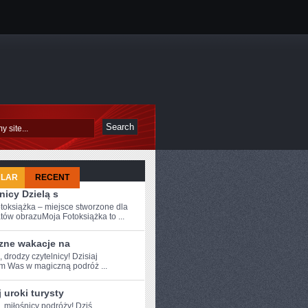
ULAR
RECENT
nicy Dzielą s
toksiążka – miejsce stworzone dla
tów obrazuMoja Fotoksiążka to ...
zne wakacje na
, drodzy czytelnicy! Dzisiaj
m Was w magiczną podróż ...
 uroki turysty
, miłośnicy podróży! Dziś