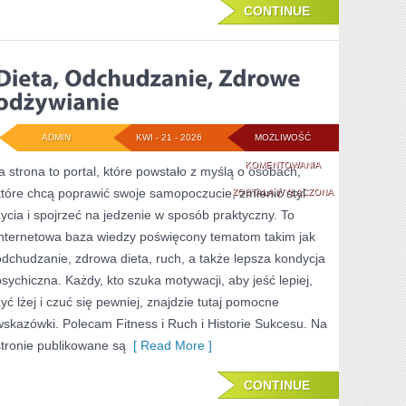
CONTINUE
ADMIN
KWI - 21 - 2026
MOŻLIWOŚĆ
DIETA,
KOMENTOWANIA
ta strona to portal, które powstało z myślą o osobach,
które chcą poprawić swoje samopoczucie, zmienić styl
ODCHUDZANIE,
ZOSTAŁA WYŁĄCZONA
życia i spojrzeć na jedzenie w sposób praktyczny. To
ZDROWE
internetowa baza wiedzy poświęcony tematom takim jak
ODŻYWIANIE
odchudzanie, zdrowa dieta, ruch, a także lepsza kondycja
psychiczna. Każdy, kto szuka motywacji, aby jeść lepiej,
żyć lżej i czuć się pewniej, znajdzie tutaj pomocne
wskazówki. Polecam Fitness i Ruch i Historie Sukcesu. Na
stronie publikowane są
[ Read More ]
CONTINUE