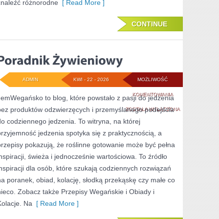
znaleźć różnorodne
[ Read More ]
CONTINUE
ADMIN
KWI - 22 - 2026
MOŻLIWOŚĆ
PORADNIK
KOMENTOWANIA
JemWegańsko to blog, które powstało z pasji do jedzenia
bez produktów odzwierzęcych i przemyślanego podejścia
ŻYWIENIOWY
ZOSTAŁA WYŁĄCZONA
do codziennego jedzenia. To witryna, na której
przyjemność jedzenia spotyka się z praktycznością, a
przepisy pokazują, że roślinne gotowanie może być pełna
inspiracji, świeża i jednocześnie wartościowa. To źródło
inspiracji dla osób, które szukają codziennych rozwiązań
na poranek, obiad, kolację, słodką przekąskę czy małe co
nieco. Zobacz także Przepisy Wegańskie i Obiady i
Kolacje. Na
[ Read More ]