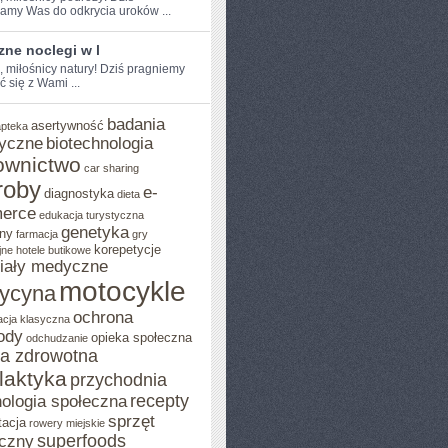
amy Was do odkrycia uroków ...
ne noclegi w l
, ​miłośnicy natury! ‌Dziś pragniemy
ć się z Wami ...
badania
asertywność
apteka
yczne
biotechnologia
ownictwo
car sharing
roby
e-
diagnostyka
dieta
erce
edukacja turystyczna
genetyka
ny
farmacja
gry
korepetycje
jne
hotele butikowe
iały medyczne
motocykle
ycyna
ochrona
acja klasyczna
ody
opieka społeczna
odchudzanie
ka zdrowotna
ilaktyka
przychodnia
recepty
ologia społeczna
sprzęt
tacja
rowery miejskie
superfoods
czny