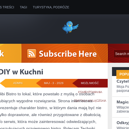
IS TREŚCI
TAGI
TURYSTYKA, PODRÓŻE
POP
Czytel
ADMIN
MAJ - 3 - 2026
MOŻLIWOŚĆ
Moja Fo
pasjona
DIY
KOMENTOWANIA
Bibi Bistro to lokal, które powstało z myślą o osobach
lubiących wygodne rozwiązania. Strona internetowa
W
ZOSTAŁA WYŁĄCZONA
Magic
prezentuje charakter bistro, w którym dania mają być nie
Witajcie
KUCHNI
zabiera
tylko doprawione, ale również przygotowane z dbałością.
To serwis, która może zainteresować odwiedzających,
Odkryj
poszukujących przyjemnego bistro. Polecam Techniki
Witajcie