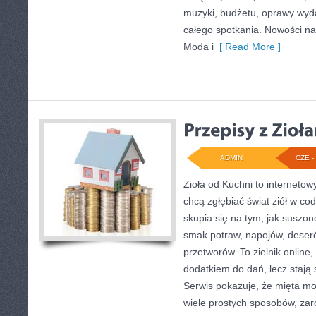
muzyki, budżetu, oprawy wyd
całego spotkania. Nowości na 
Moda i
[ Read More ]
ADMIN
CZE - 
Zioła od Kuchni to internetow
chcą zgłębiać świat ziół w co
skupia się na tym, jak suszon
smak potraw, napojów, deser
przetworów. To zielnik online,
dodatkiem do dań, lecz stają
Serwis pokazuje, że mięta m
wiele prostych sposobów, zar