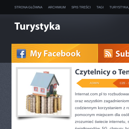
STRONA GŁÓWNA
ARCHIWUM
SPIS TREŚCI
TAGI
TURYSTYKA
ADMIN
CZE - 
Internat.com.pl to rozbudowa
oraz wszystkim zagadnieniom,
codziennym korzystaniem z r
pomocnym miejscem dla osób,
zrozumieć świecie internetu,
światłowodów, 5G, chmury, ho