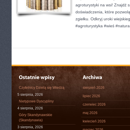
agroturystyki na wsi! Znajdź s
doświadczenia, które pozwolą
zgiełku. Odkryj uroki wiejskieg
#agroturystyka #wieś #natura
Czytelnicy Dzielą się Wiedzą
sierpień 2026
5 sierpnia, 2026
lipiec 2026
Nietypowe Dyscypliny
czerwiec 2026
4 sierpnia, 2026
maj 2026
Góry Skandynawskie
(Skandynawia)
kwiecień 2026
3 sierpnia, 2026
marzec 2026