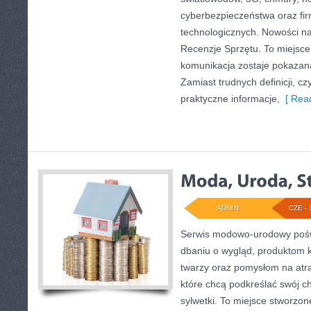
cyberbezpieczeństwa oraz fi
technologicznych. Nowości na s
Recenzje Sprzętu. To miejsc
komunikacja zostaje pokazan
Zamiast trudnych definicji, cz
praktyczne informacje,
[ Read
ADMIN
CZE - 
Serwis modowo-urodowy poświ
dbaniu o wygląd, produktom 
twarzy oraz pomysłom na atra
które chcą podkreślać swój ch
sylwetki. To miejsce stworzon