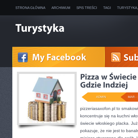
STRONA GŁÓWNA
ARCHIWUM
SPIS TREŚCI
TAGI
TURYSTYKA
ADMIN
MAR - 
pizzeriasaxofon.pl to smakowit
koncentruje się na kuchni wło
świecie włoskiego placka. Ju
pokazuje, że nie jest to bana