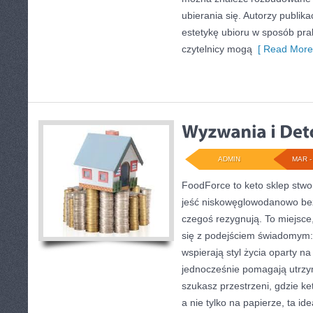
ubierania się. Autorzy publika
estetykę ubioru w sposób pra
czytelnicy mogą
[ Read More
ADMIN
MAR - 
FoodForce to keto sklep stwo
jeść niskowęglowodanowo bez 
czegoś rezygnują. To miejsce
się z podejściem świadomym: 
wspierają styl życia oparty n
jednocześnie pomagają utrzym
szukasz przestrzeni, gdzie ke
a nie tylko na papierze, ta id