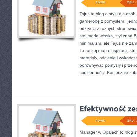
ADMIN
GRU - 
Tajus to blog o stylu dla osó
garderobę z pomysłem i jedn
odkrycia z różnych stron świa
stoi moda włoska, styl znad B
minimalizm, ale Tajus nie zam
To raczej mapa inspiracji, któ
materiały, odcienie i wykończe
porównywać pomysły i przenos
codzienności. Koniecznie zo
ADMIN
GRU - 
Manager w Opałach to blog s