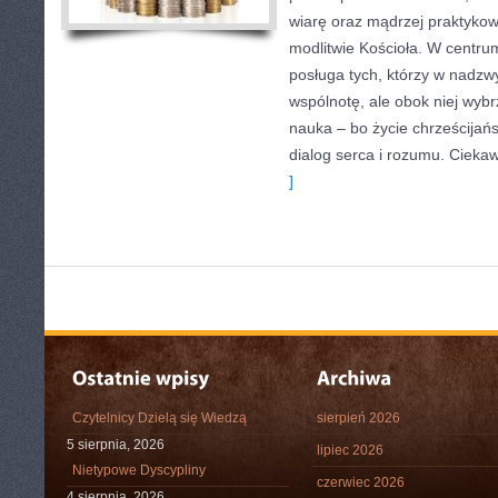
wiarę oraz mądrzej praktykowa
modlitwie Kościoła. W centrum
posługa tych, którzy w nadzw
wspólnotę, ale obok niej wyb
nauka – bo życie chrześcijańsk
dialog serca i rozumu. Ciekaw
]
Czytelnicy Dzielą się Wiedzą
sierpień 2026
5 sierpnia, 2026
lipiec 2026
Nietypowe Dyscypliny
czerwiec 2026
4 sierpnia, 2026