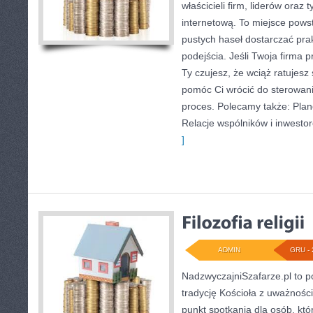
właścicieli firm, liderów oraz
internetową. To miejsce powst
pustych haseł dostarczać pra
podejścia. Jeśli Twoja firma 
Ty czujesz, że wciąż ratujesz
pomóc Ci wrócić do sterowani
proces. Polecamy także: Plan
Relacje wspólników i inwesto
]
ADMIN
GRU - 
NadzwyczajniSzafarze.pl to po
tradycję Kościoła z uważnośc
punkt spotkania dla osób, kt