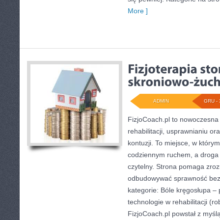
More ]
ADMIN
GRU - 
FizjoCoach.pl to nowoczesna
rehabilitacji, usprawnianiu o
kontuzji. To miejsce, w który
codziennym ruchem, a droga d
czytelny. Strona pomaga zrozu
odbudowywać sprawność bez
kategorie: Bóle kręgosłupa – 
technologie w rehabilitacji (ro
FizjoCoach.pl powstał z myśl