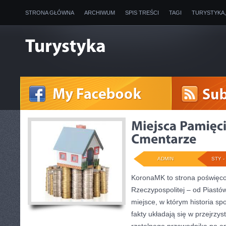
STRONA GŁÓWNA
ARCHIWUM
SPIS TREŚCI
TAGI
TURYSTYKA
ADMIN
STY - 
KoronaMK to strona poświęco
Rzeczypospolitej – od Piastów
miejsce, w którym historia spo
fakty układają się w przejrzys