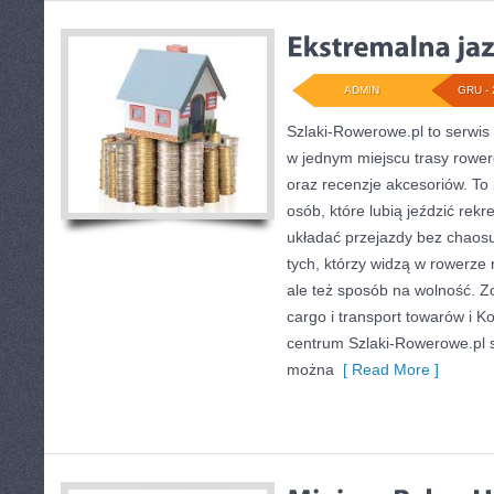
ADMIN
GRU - 
Szlaki-Rowerowe.pl to serwis 
w jednym miejscu trasy rowe
oraz recenzje akcesoriów. To p
osób, które lubią jeździć rekr
układać przejazdy bez chaosu
tych, którzy widzą w rowerze n
ale też sposób na wolność. 
cargo i transport towarów i K
centrum Szlaki-Rowerowe.pl s
można
[ Read More ]