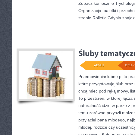
Zobacz koniecznie Trychologia
Organizacja toaletki i przec
stronie Rolletic Gdynia znajdz
ADMIN
GRU - 
Przemowieniaslubne.pl to pra
które przygotowują ślub oraz 
chcą mieć pod ręką mowy, lis
To przestrzeń, w której łączą
naturalność idzie w parze z p
temu zarówno przyszli małżonk
przyjaciel pana młodego, najb
młodej, rodzice czy uczestni
się pewniej. Kategorie na stron