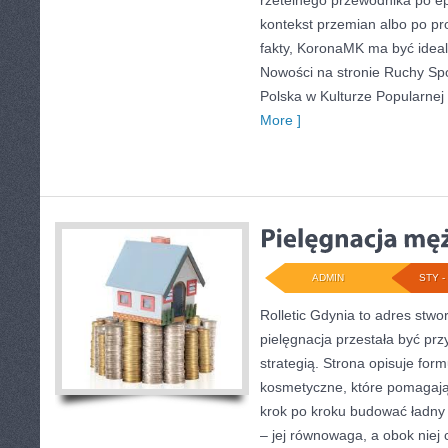
rzetelnego przewodnika po e
kontekst przemian albo po pr
fakty, KoronaMK ma być idea
Nowości na stronie Ruchy Społ
Polska w Kulturze Popularnej (
More ]
ADMIN
STY - 
Rolletic Gdynia to adres stwo
pielęgnacja przestała być prz
strategią. Strona opisuje form
kosmetyczne, które pomagają
krok po kroku budować ładny 
– jej równowaga, a obok niej cz