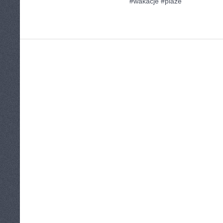
#wakacje #plaże