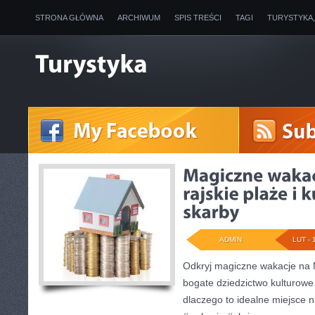
STRONA GŁÓWNA
ARCHIWUM
SPIS TREŚCI
TAGI
TURYSTYKA
ADMIN
LUT - 
Odkryj magiczne wakacje na M
bogate dziedzictwo kulturowe
dlaczego to idealne miejsce 