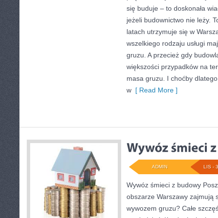
się buduje – to doskonała wi
jeżeli budownictwo nie leży. 
latach utrzymuje się w Warsz
wszelkiego rodzaju usługi m
gruzu. A przecież gdy budowl
większości przypadków na te
masa gruzu. I choćby dlatego
w
[ Read More ]
ADMIN
LIS - 
Wywóz śmieci z budowy Poszu
obszarze Warszawy zajmują s
wywozem gruzu? Całe szczęś