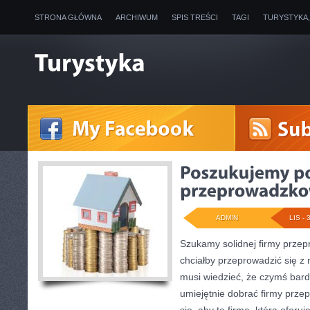
STRONA GŁÓWNA
ARCHIWUM
SPIS TREŚCI
TAGI
TURYSTYKA
ADMIN
LIS - 
Szukamy solidnej firmy prze
chciałby przeprowadzić się z
musi wiedzieć, że czymś bardz
umiejętnie dobrać firmy prze