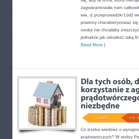
się, aby ta firma, która oferuj
zagwarantowała nam całkowit
wie, iż przeprowadzki Łódź w
powinny charakteryzować się
osoba nie chciałaby zniszczy
jednakże jak odnaleźć taką 
Read More ]
ADMIN
LIS - 
Co trzeba wiedzieć o wynaj
prądotwórczych? W stolicy Po