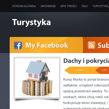
STRONA GŁÓWNA
ARCHIWUM
SPIS TREŚCI
TAGI
TURYSTYKA
ADMIN
LUT - 
Kursy Marko to portal branżow
widlaków, urządzeń roboczych
spójną przestrzeń wiedzy. To
osobach, które chcą robić rze
funkcjonuje teren inwestycji,
w tematach takich jak obsług