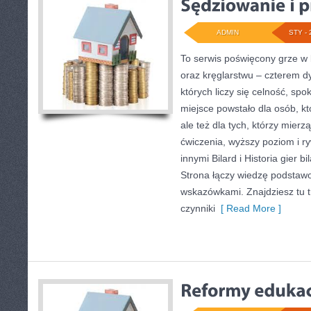
ADMIN
STY - 
To serwis poświęcony grze w b
oraz kręglarstwu – czterem dy
których liczy się celność, spo
miejsce powstało dla osób, kt
ale też dla tych, którzy mier
ćwiczenia, wyższy poziom i r
innymi Bilard i Historia gier b
Strona łączy wiedzę podstaw
wskazówkami. Znajdziesz tu tr
czynniki
[ Read More ]