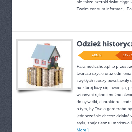
ale także szeroki świat ciągn
Twoim centrum informacji. P
ADMIN
STY - 
Paramedicshop.pl to przestrz
twórcze szycie oraz odmienian
zwykłych rzeczy powstawały un
na której liczy się inwencja, p
własnymi rękami można stworz
do sylwetki, charakteru i cod
o tym, by Twoja garderoba b
jednocześnie chcesz działać
stylu, znajdziesz tu mnóstwo 
More ]