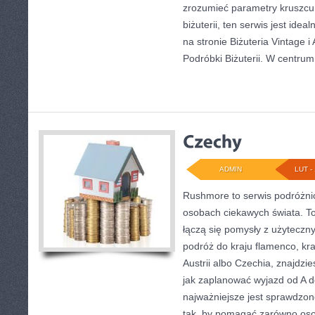
zrozumieć parametry kruszcu
biżuterii, ten serwis jest ide
na stronie Biżuteria Vintage i 
Podróbki Biżuterii. W centrum
ADMIN
LUT - 
Rushmore to serwis podróżnic
osobach ciekawych świata. To
łączą się pomysły z użyteczny
podróż do kraju flamenco, kra
Austrii albo Czechia, znajdzi
jak zaplanować wyjazd od A 
najważniejsze jest sprawdzon
tak, by pomagać zarówno oso