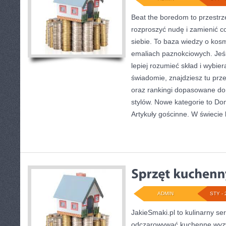
Beat the boredom to przestrz
rozproszyć nudę i zamienić c
siebie. To baza wiedzy o ko
emaliach paznokciowych. Jeś
lepiej rozumieć skład i wybier
świadomie, znajdziesz tu prze
oraz rankingi dopasowane do 
stylów. Nowe kategorie to Do
Artykuły gościnne. W świecie
ADMIN
STY - 
JakieSmaki.pl to kulinarny ser
odczarowywać kuchenne wyzw