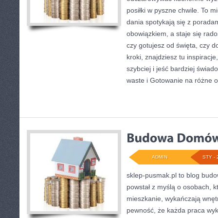
posiłki w pyszne chwile. To m
dania spotykają się z poradam
obowiązkiem, a staje się rado
czy gotujesz od święta, czy d
kroki, znajdziesz tu inspirac
szybciej i jeść bardziej świa
waste i Gotowanie na różne o
ADMIN
STY - 
sklep-pusmak.pl to blog bud
powstał z myślą o osobach, k
mieszkanie, wykańczają wnętr
pewność, że każda praca wyk