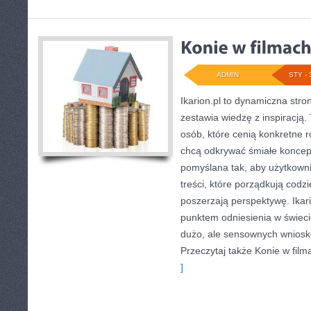
ADMIN
STY - 
Ikarion.pl to dynamiczna stro
zestawia wiedzę z inspiracją.
osób, które cenią konkretne r
chcą odkrywać śmiałe koncepc
pomyślana tak, aby użytkownik
treści, które porządkują codzi
poszerzają perspektywę. Ikar
punktem odniesienia w świecie
dużo, ale sensownych wniosk
Przeczytaj także Konie w filma
]