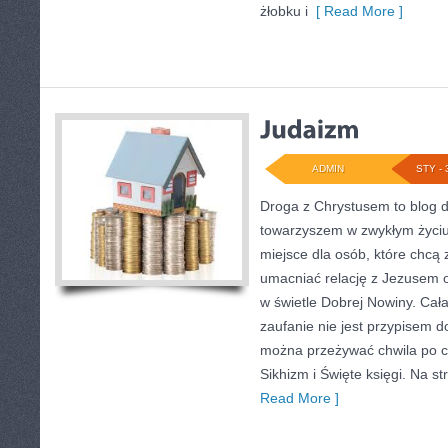
żłobku i
[ Read More ]
ADMIN
STY - 
Droga z Chrystusem to blog 
towarzyszem w zwykłym życiu
miejsce dla osób, które chcą z
umacniać relację z Jezusem 
w świetle Dobrej Nowiny. Cała
zaufanie nie jest przypisem do
można przeżywać chwila po ch
Sikhizm i Święte księgi. Na s
Read More ]