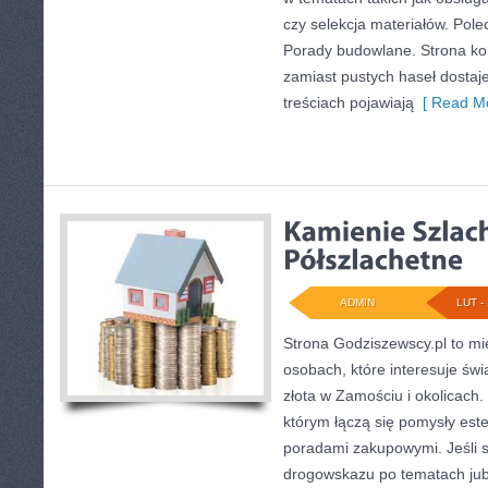
czy selekcja materiałów. Pol
Porady budowlane. Strona kon
zamiast pustych haseł dosta
treściach pojawiają
[ Read Mo
ADMIN
LUT - 
Strona Godziszewscy.pl to mi
osobach, które interesuje świ
złota w Zamościu i okolicach.
którym łączą się pomysły est
poradami zakupowymi. Jeśli 
drogowskazu po tematach jubil