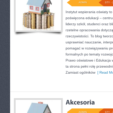
ADMIN
STY - 
Instytut wspierania oświaty t
poświęcona edukacji – centr
liderzy szkół, studenci oraz 
rzetelne opracowania dotycz
rzeczywistości. To blog tworz
usprawniać nauczanie, interp
pomagać w rozwiązywaniu pr
formalnych po tematy rozwojo
Prawo oświatowe i Edukacja 
ta strona pełni rolę przewodni
Zamiast ogólników
[ Read Mo
ADMIN
STY - 