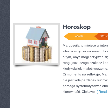
ADMIN
STY - 
Margoseila to miejsce w inte
własne wnętrze na nowo. To s
o tym, abyś mógł przyjrzeć się
reagujesz, czego szukasz i d
kiedykolwiek miałeś wrażenie
Ci momentu na refleksję, Marg
nie jest kolejna zlepek suchyc
pomaga systematyzować emoc
klarowność. Ciekawe
[ Read 