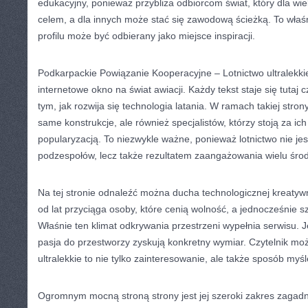
edukacyjny, ponieważ przybliża odbiorcom świat, który dla wie
celem, a dla innych może stać się zawodową ścieżką. To właśn
profilu może być odbierany jako miejsce inspiracji.
Podkarpackie Powiązanie Kooperacyjne – Lotnictwo ultralekki
internetowe okno na świat awiacji. Każdy tekst staje się tutaj 
tym, jak rozwija się technologia latania. W ramach takiej stro
same konstrukcje, ale również specjalistów, którzy stoją za ic
popularyzacją. To niezwykle ważne, ponieważ lotnictwo nie je
podzespołów, lecz także rezultatem zaangażowania wielu śro
Na tej stronie odnaleźć można ducha technologicznej kreatywno
od lat przyciąga osoby, które cenią wolność, a jednocześnie 
Właśnie ten klimat odkrywania przestrzeni wypełnia serwisu. J
pasja do przestworzy zyskują konkretny wymiar. Czytelnik moż
ultralekkie to nie tylko zainteresowanie, ale także sposób myśl
Ogromnym mocną stroną strony jest jej szeroki zakres zagadn