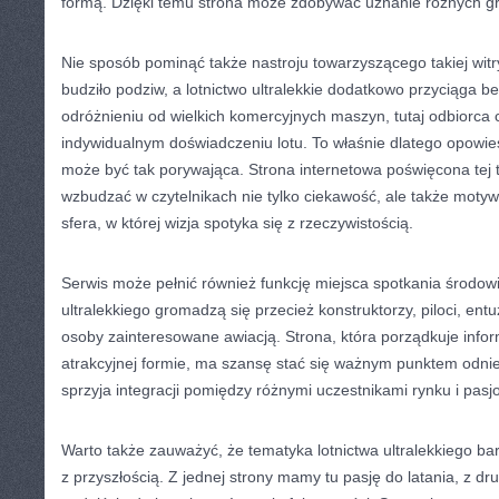
formą. Dzięki temu strona może zdobywać uznanie różnych g
Nie sposób pominąć także nastroju towarzyszącego takiej witr
budziło podziw, a lotnictwo ultralekkie dodatkowo przyciąga 
odróżnieniu od wielkich komercyjnych maszyn, tutaj odbiorca c
indywidualnym doświadczeniu lotu. To właśnie dlatego opowieść
może być tak porywająca. Strona internetowa poświęcona tej
wzbudzać w czytelnikach nie tylko ciekawość, ale także motywa
sfera, w której wizja spotyka się z rzeczywistością.
Serwis może pełnić również funkcję miejsca spotkania środowi
ultralekkiego gromadzą się przecież konstruktorzy, piloci, entuz
osoby zainteresowane awiacją. Strona, która porządkuje inform
atrakcyjnej formie, ma szansę stać się ważnym punktem odnies
sprzyja integracji pomiędzy różnymi uczestnikami rynku i pasj
Warto także zauważyć, że tematyka lotnictwa ultralekkiego ba
z przyszłością. Z jednej strony mamy tu pasję do latania, z dr