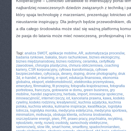
Kooperacyjne – Lotnictwo ultralekkie to interesujący portal t
najbardziej nowoczesnych dziedzin związanych z techniką i pa
który spaja technologię z marzeniami, prezentując lotnictwo ul
nieustannie inspirujący. Dla jednych będzie przewodnikiem, dla
a dla całego środowiska może stać się ważną platformą komuni
że pasja do latania może mieć nowoczesną, profesjonalną i in
CATEGORIES:
TURYSTYKA, PODRÓŻE
Tagi:
analiza SWOT
,
aplikacje mobilne
,
AR
,
automatyzacja procesów
,
badania rynkowe
,
bakalia
,
biuro rachunkowe
,
biznes ekologiczny
,
biznes międzynarodowy
,
biznes rodzinny
,
ceramika
,
certyfikaty
zawodowe
,
chirurgia plastyczna
,
chmura obliczeniowa
,
coaching
kariery
,
CSR korporacyjny
,
cyfrowa transformacja
,
cyfrowe
bezpieczeństwo
,
cyfryzacja
,
desery
,
doping
,
drone photography
,
druk
3d
,
e-handel
,
e-learning
,
e-sport
,
edukacja finansowa
,
ekonomia
globalna
,
eksport
,
elektromobilność
,
elektronika przemysłowa
,
emerytury
,
filmmaking
,
fit przepisy
,
fotografia krajobrazowa
,
fotografia
portretowa
,
franczyza
,
gotowanie w domu
,
green business
,
gry
mobilne
,
handel zagraniczny
,
herbata
,
import
,
innowacje społeczne
,
innowacyjność
,
internet rzeczy
,
iot
,
kancelaria prawna
,
kawa
,
kodeks
cywilny
,
kodeks rodzinny
,
kreatywność
,
kuchnia azjatycka
,
kuchnia
polska
,
kuchnia włoska
,
kulinarne inspiracje
,
kwalifikacje
,
logistyka
lotnicza
,
logistyka morska
,
medycyna estetyczna
,
medycyna sportowa
,
minimalizm
,
motivacja
,
obsługa klienta
,
ochrona środowiska
,
oszczędzanie energii
,
piwo
,
PR
,
prawo pracy
,
psychiatria
,
recykling
,
rękodzieło
,
renty
,
rozwój osobisty
,
samochody elektryczne
,
samorozwój
,
slow life
,
smart home
,
smartfony
,
spadochroniarstwo
,