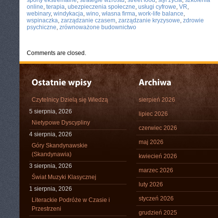
sporty ekstremalne
,
strategie wzrostu
,
street food
,
styl życia
,
szkolenia
online
,
terapia
,
ubezpieczenia społeczne
,
usługi cyfrowe
,
VR
,
webinary
,
windykacja
,
wino
,
własna firma
,
work-life balance
,
wspinaczka
,
zarządzanie czasem
,
zarządzanie kryzysowe
,
zdrowie
psychiczne
,
zrównoważone budownictwo
Comments are closed.
Czytelnicy Dzielą się Wiedzą
sierpień 2026
5 sierpnia, 2026
lipiec 2026
Nietypowe Dyscypliny
czerwiec 2026
4 sierpnia, 2026
maj 2026
Góry Skandynawskie
(Skandynawia)
kwiecień 2026
3 sierpnia, 2026
marzec 2026
Świat Muzyki Klasycznej
luty 2026
1 sierpnia, 2026
styczeń 2026
Literackie Podróże w Czasie i
Przestrzeni
grudzień 2025