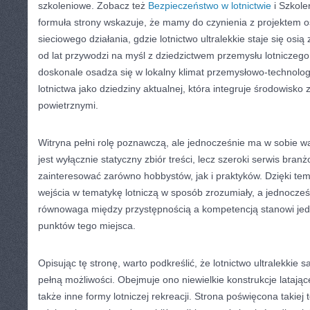
szkoleniowe. Zobacz też
Bezpieczeństwo w lotnictwie
i Szkole
formuła strony wskazuje, że mamy do czynienia z projektem 
sieciowego działania, gdzie lotnictwo ultralekkie staje się os
od lat przywodzi na myśl z dziedzictwem przemysłu lotniczego,
doskonale osadza się w lokalny klimat przemysłowo-technolog
lotnictwa jako dziedziny aktualnej, która integruje środowisk
powietrznymi.
Witryna pełni rolę poznawczą, ale jednocześnie ma w sobie wa
jest wyłącznie statyczny zbiór treści, lecz szeroki serwis bran
zainteresować zarówno hobbystów, jak i praktyków. Dzięki t
wejścia w tematykę lotniczą w sposób zrozumiały, a jednocześ
równowaga między przystępnością a kompetencją stanowi je
punktów tego miejsca.
Opisując tę stronę, warto podkreślić, że lotnictwo ultralekkie 
pełną możliwości. Obejmuje ono niewielkie konstrukcje latające
także inne formy lotniczej rekreacji. Strona poświęcona taki