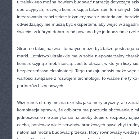
ultralekkiego można bowiem budować narrację dotyczącą szko
operacyjnych, rozwoju konstrukcji, a także ram formalnych. S
integrowania treści stricte inżynieryjnych z materiałami bardzi
odwiedzający nie muszą być ekspertami, aby wejść w zagadn
świecie, w którym dobra treść powinna być jednocześnie rzetel
Strona o takiej nazwie i tematyce może być także postrzegan
marki. Lotnictwo ultralekkie ma w sobie niepowtarzalny charak
konstrukcyjną z mobilnością. Jest to obszar, w którym liczy si
bezpieczeństwo eksploatacji. Tego rodzaju serwis może więc
wartości związane z rozwojem technologii. To ważne nie tylko 
partnerów biznesowych.
Wizerunek strony można określić jako merytoryczny, ale zara
kombinacja sprawia, że odbiorca ma poczucie obcowania z mi
jednocześnie nie zamyka się na osoby dopiero rozpoczynając
cecha, ponieważ wiele serwisów branżowych bywa zbyt trudny
natomiast można budować przekaz, który równoważy wiedzę sp