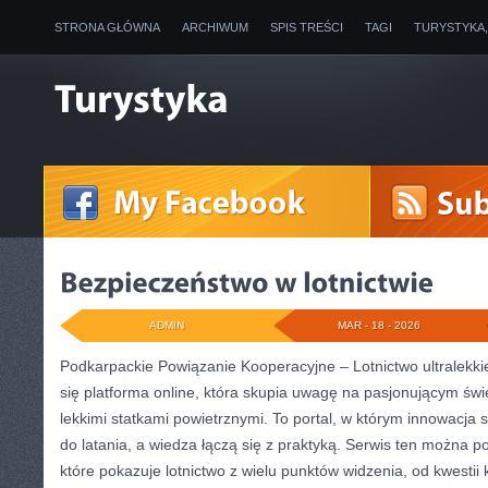
STRONA GŁÓWNA
ARCHIWUM
SPIS TREŚCI
TAGI
TURYSTYKA
ADMIN
MAR - 18 - 2026
Podkarpackie Powiązanie Kooperacyjne – Lotnictwo ultralekki
się platforma online, która skupia uwagę na pasjonującym świ
lekkimi statkami powietrznymi. To portal, w którym innowacja
do latania, a wiedza łączą się z praktyką. Serwis ten można p
które pokazuje lotnictwo z wielu punktów widzenia, od kwestii