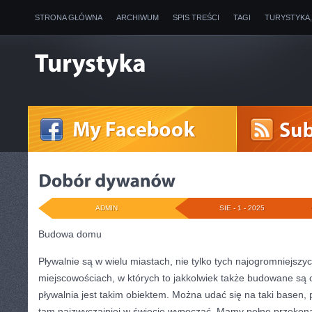
STRONA GŁÓWNA
ARCHIWUM
SPIS TREŚCI
TAGI
TURYSTYKA
ADMIN
SIE - 1 - 2025
Budowa domu
Pływalnie są w wielu miastach, nie tylko tych najogromniejszyc
miejscowościach, w których to jakkolwiek także budowane są o
pływalnia jest takim obiektem. Można udać się na taki basen
tam najzwyczajniej w świecie wypocząć. Mamy pełne przekonan