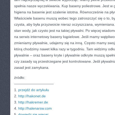
spełnia nasze wyczekiwania. Kup baseny poliestrowe. Jest w 
higiena na basenie jest szalenie istotna. Równocześnie na pł
Właściciele basenu muszą wobec tego zatroszczyć się o to, b
czysta, aby była przyzwoicie nieraz oczyszczana, wymieniana. 
stan wody, jak czysto jest na takiej pływalni. Po więcej wiad
na serwis internetowy baseny kąpielowe. Jeśli mamy wątpliwoś
zmieniamy pływalnie, udajemy się na inną. Często mamy swoją
którą chodzimy nawet kilka razy w tygodniu. Tam widzimy od
pływalnie – oraz baseny kryte i pływalnie odkryte muszą speł
czy zasady są przestrzegane jest kontrolowane. Jeśli pływalni
zasad jest zamykana.
źródło:
———————————
1.
przejdź do artykułu
2.
http://hakonet.de
3.
http://hakremer.de
4.
http://halenarsw.com
5.
dowiedz się więcej