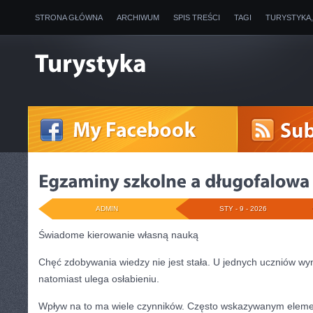
STRONA GŁÓWNA
ARCHIWUM
SPIS TREŚCI
TAGI
TURYSTYKA
ADMIN
STY - 9 - 2026
Świadome kierowanie własną nauką
Chęć zdobywania wiedzy nie jest stała. U jednych uczniów wyn
natomiast ulega osłabieniu.
Wpływ na to ma wiele czynników. Często wskazywanym elem