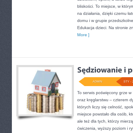
bliskości. To miejsce, w który
na działania, dzięki czemu ła
domu i w grupie przedszkolnej
Edukacja dzieci. Na stronie z
More ]
ADMIN
STY - 
To serwis poświęcony grze w b
oraz kręglarstwu – czterem dy
których liczy się celność, spo
miejsce powstało dla osób, kt
ale też dla tych, którzy mier
ćwiczenia, wyższy poziom i r