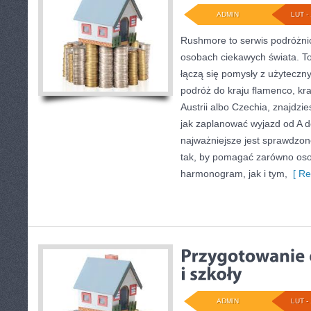
ADMIN
LUT - 
Rushmore to serwis podróżnic
osobach ciekawych świata. To
łączą się pomysły z użyteczny
podróż do kraju flamenco, kra
Austrii albo Czechia, znajdzi
jak zaplanować wyjazd od A 
najważniejsze jest sprawdzon
tak, by pomagać zarówno oso
harmonogram, jak i tym,
[ Re
ADMIN
LUT - 