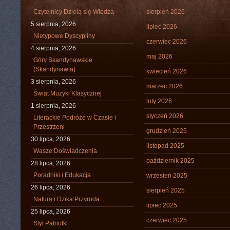
Czytelnicy Dzielą się Wiedzą
sierpień 2026
5 sierpnia, 2026
lipiec 2026
Nietypowe Dyscypliny
czerwiec 2026
4 sierpnia, 2026
maj 2026
Góry Skandynawskie
(Skandynawia)
kwiecień 2026
3 sierpnia, 2026
marzec 2026
Świat Muzyki Klasycznej
luty 2026
1 sierpnia, 2026
styczeń 2026
Literackie Podróże w Czasie i
Przestrzeni
grudzień 2025
30 lipca, 2026
listopad 2025
Wasze Doświadczenia
październik 2025
28 lipca, 2026
Poradniki i Edukacja
wrzesień 2025
26 lipca, 2026
sierpień 2025
Natura i Dzika Przyroda
lipiec 2025
25 lipca, 2026
czerwiec 2025
Styl Patriotki