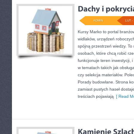
ADMIN
LUT - 
Kursy Marko to portal branżow
widlaków, urządzeń roboczych
spójną przestrzeń wiedzy. To
osobach, które chcą robić rze
funkcjonuje teren inwestycji,
w tematach takich jak obsług
czy selekcja materiałów. Pol
Porady budowlane. Strona kon
zamiast pustych haseł dosta
treściach pojawiają
[ Read Mo