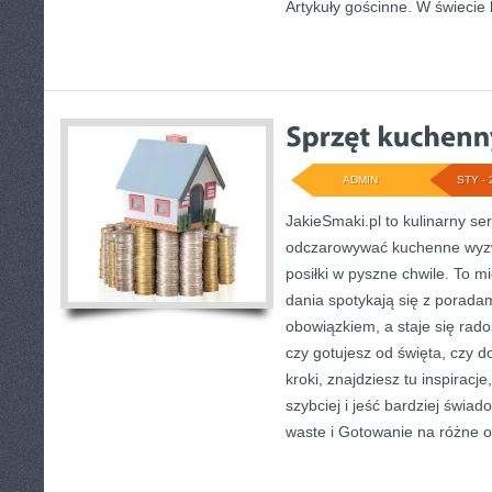
Artykuły gościnne. W świecie
ADMIN
STY - 
JakieSmaki.pl to kulinarny ser
odczarowywać kuchenne wyzw
posiłki w pyszne chwile. To m
dania spotykają się z poradam
obowiązkiem, a staje się rado
czy gotujesz od święta, czy d
kroki, znajdziesz tu inspirac
szybciej i jeść bardziej świa
waste i Gotowanie na różne o