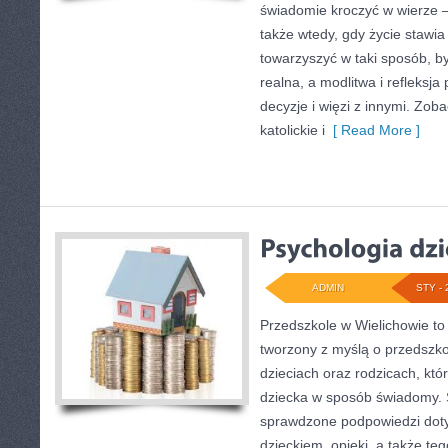
świadomie kroczyć w wierze – 
także wtedy, gdy życie stawia 
towarzyszyć w taki sposób, b
realna, a modlitwa i refleksj
decyzje i więzi z innymi. Zob
katolickie i
[ Read More ]
ADMIN
STY - 
Przedszkole w Wielichowie to
tworzony z myślą o przedszk
dzieciach oraz rodzicach, któ
dziecka w sposób świadomy. 
sprawdzone podpowiedzi doty
dzieckiem, opieki, a także te