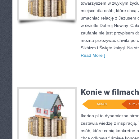
towarzyszem w zwykłym życiu
miejsce dla osób, które chcą z
umacniać relację z Jezusem 
w świetle Dobrej Nowiny. Cała
zaufanie nie jest przypisem do
można przeżywać chwila po ch
Sikhizm i Święte księgi. Na s
Read More ]
ADMIN
STY - 
Ikarion.pl to dynamiczna stro
zestawia wiedzę z inspiracją.
osób, które cenią konkretne r
chcą odkrywać śmiałe koncepc