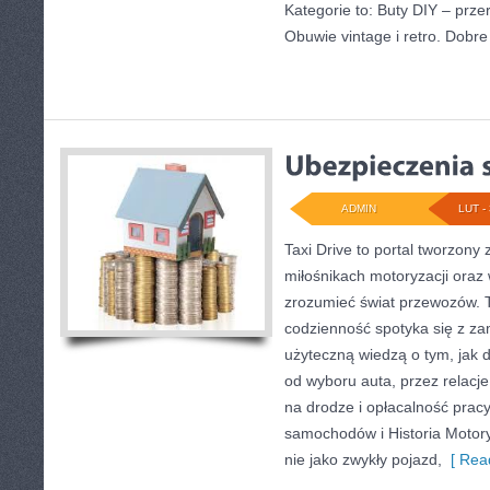
Kategorie to: Buty DIY – przer
Obuwie vintage i retro. Dobre
ADMIN
LUT - 
Taxi Drive to portal tworzony 
miłośnikach motoryzacji oraz 
zrozumieć świat przewozów. T
codzienność spotyka się z za
użyteczną wiedzą o tym, jak 
od wyboru auta, przez relacj
na drodze i opłacalność prac
samochodów i Historia Motoryz
nie jako zwykły pojazd,
[ Read