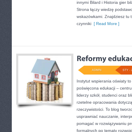
innymi Bilard i Historia gier b
Strona łączy wiedzę podstaw
wskazówkami. Znajdziesz tu tr
czynniki
[ Read More ]
ADMIN
STY - 
Instytut wspierania oświaty t
poświęcona edukacji – centr
liderzy szkół, studenci oraz 
rzetelne opracowania dotycz
rzeczywistości. To blog tworz
usprawniać nauczanie, interp
pomagać w rozwiązywaniu pr
formalnych po tematy rozwojo