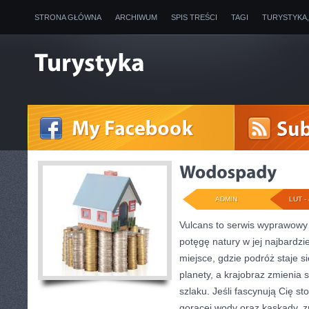
STRONA GŁÓWNA
ARCHIWUM
SPIS TREŚCI
TAGI
TURYSTYKA
ADMIN
LUT - 
Vulcans to serwis wyprawowy 
potęgę natury w jej najbardzie
miejsce, gdzie podróż staje si
planety, a krajobraz zmienia
szlaku. Jeśli fascynują Cię st
gorącej wody oraz kaskady, zn