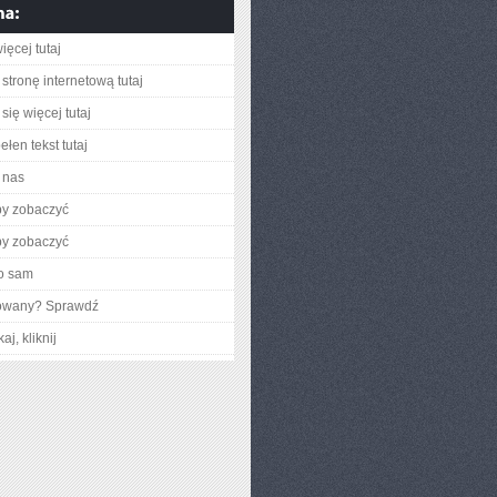
ięcej tutaj
stronę internetową tutaj
się więcej tutaj
łen tekst tutaj
 nas
by zobaczyć
by zobaczyć
o sam
gowany? Sprawdź
aj, kliknij