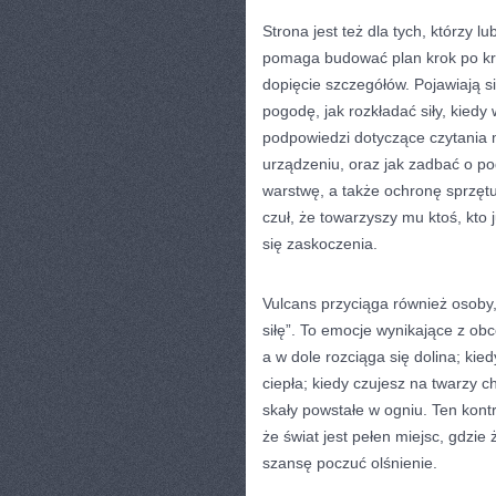
Strona jest też dla tych, którzy 
pomaga budować plan krok po kro
dopięcie szczegółów. Pojawiają 
pogodę, jak rozkładać siły, kiedy 
podpowiedzi dotyczące czytania 
urządzeniu, oraz jak zadbać o p
warstwę, a także ochronę sprzętu 
czuł, że towarzyszy mu ktoś, kto 
się zaskoczenia.
Vulcans przyciąga również osoby, 
siłę”. To emocje wynikające z obc
a w dole rozciąga się dolina; kie
ciepła; kiedy czujesz na twarzy 
skały powstałe w ogniu. Ten kontr
że świat jest pełen miejsc, gdzie
szansę poczuć olśnienie.