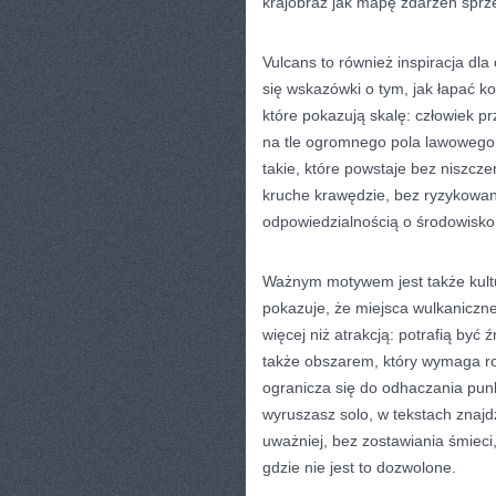
krajobraz jak mapę zdarzeń sprzed
Vulcans to również inspiracja dla
się wskazówki o tym, jak łapać kon
które pokazują skalę: człowiek p
na tle ogromnego pola lawowego. 
takie, które powstaje bez niszcz
kruche krawędzie, bez ryzykowani
odpowiedzialnością o środowisko
Ważnym motywem jest także kultur
pokazuje, że miejsca wulkaniczne
więcej niż atrakcją: potrafią by
także obszarem, który wymaga ro
ogranicza się do odhaczania punkt
wyruszasz solo, w tekstach znajd
uważniej, bez zostawiania śmieci
gdzie nie jest to dozwolone.