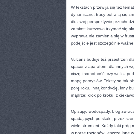
W tekstach przewija się też tema
dynamiczne: trasy potrafią się zm
dłuższej perspektywie przechodz
zamiast kurczowo trzymać się plan
wyprawa nie zamienia się w frustra
podejście jest szczególnie ważn
Vulcans buduje też przestrzeń dl
spacer z aparatem, dla innych wę
ciszę i samotność, czy wolisz po
mapę pomysłów. Teksty są tak pis
porę roku, inną kondycję, inny 
mądrze: krok po kroku, z ciekawoś
Opisując wodospady, blog zwraca
spadających po skale, przez szer
wiele strumieni. Każdy taki próg
w porze roztopów, jeszcze inne w