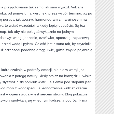
lubią przygotowanie tak samo jak sam wyjazd. Vulcans
ku: od pomysłu na kierunek, przez wybór terminu, aż po
się porady, jak tworzyć harmonogram z marginesem na
warto wstać wcześniej, a kiedy lepiej odpuścić. Są też
map, tak aby nie polegać wyłącznie na jednym
odstawy: wodę, jedzenie, czołówkę, apteczkę, zapasową
przed wodą i pyłem. Całość jest pisana tak, by czytelnik
już przeszedł podobną drogę i wie, gdzie zwykle pojawiają
które szukają w podróży emocji, ale nie w wersji „na
owania z potęgą natury: kiedy stoisz na krawędzi urwiska,
dy słyszysz niski pomruk wiatru, a ziemia pod stopami jest
chłód mgły z wodospadu, a jednocześnie widzisz czarne
ast – ogień i woda – jest sercem strony. Blog pokazuje,
 żywioły spotykają się w jednym kadrze, a podróżnik ma