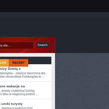
ULAR
RECENT
nicy Dzielą s
toksiążka – miejsce stworzone dla
tów obrazuMoja Fotoksiążka to ...
zne wakacje na
, drodzy czytelnicy! Dzisiaj
m Was w magiczną podróż ...
 uroki turysty
, miłośnicy podróży! Dziś