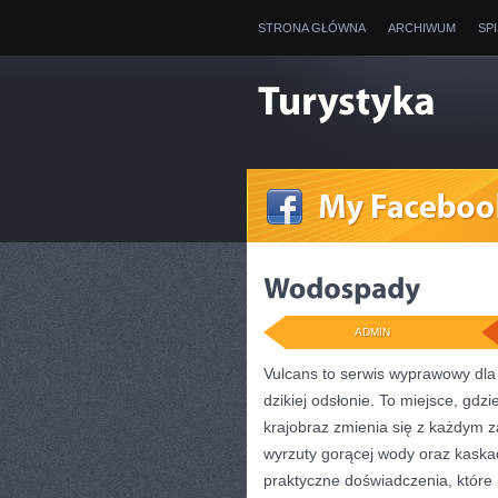
STRONA GŁÓWNA
ARCHIWUM
SP
ADMIN
Vulcans to serwis wyprawowy dla 
dzikiej odsłonie. To miejsce, gdzi
krajobraz zmienia się z każdym za
wyrzuty gorącej wody oraz kaskady
praktyczne doświadczenia, które