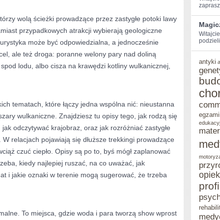
zaprasz
którzy wolą ścieżki prowadzące przez zastygłe potoki lawy
Magicz
zamiast przypadkowych atrakcji wybierają geologiczne
Witajcie
podzieli
turystyka może być odpowiedzialna, a jednocześnie
o cel, ale też droga: poranne welony pary nad doliną
antyki
spod lodu, albo cisza na krawędzi kotliny wulkanicznej,
genet
bud
cho
kich tematach, które łączy jedna wspólna nić: nieustanna
comm
egzami
zary wulkaniczne. Znajdziesz tu opisy tego, jak rodzą się
edukacy
y, jak odczytywać krajobraz, oraz jak rozróżniać zastygłe
mater
. W relacjach pojawiają się dłuższe trekkingi prowadzące
med
wciąż czuć ciepło. Opisy są po to, byś mógł zaplanować
motoryz
rzeba, kiedy najlepiej ruszać, na co uważać, jak
przyr
opie
at i jakie oznaki w terenie mogą sugerować, że trzeba
prof
psych
rehabili
rmalne. To miejsca, gdzie woda i para tworzą show wprost
medy