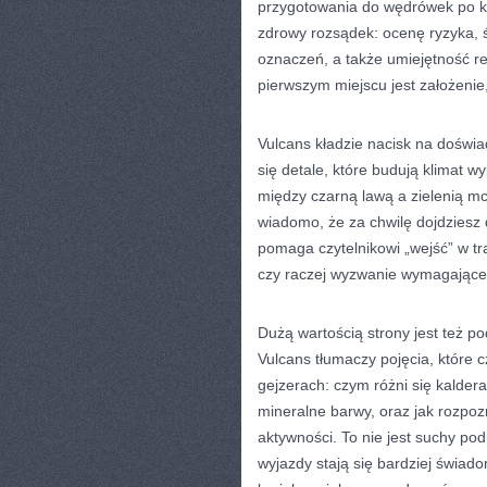
przygotowania do wędrówek po kr
zdrowy rozsądek: ocenę ryzyka, ś
oznaczeń, a także umiejętność re
pierwszym miejscu jest założeni
Vulcans kładzie nacisk na doświad
się detale, które budują klimat 
między czarną lawą a zielenią m
wiadomo, że za chwilę dojdziesz d
pomaga czytelnikowi „wejść” w tra
czy raczej wyzwanie wymagające 
Dużą wartością strony jest też p
Vulcans tłumaczy pojęcia, które 
gejzerach: czym różni się kaldera
mineralne barwy, oraz jak rozpo
aktywności. To nie jest suchy pod
wyjazdy stają się bardziej świado