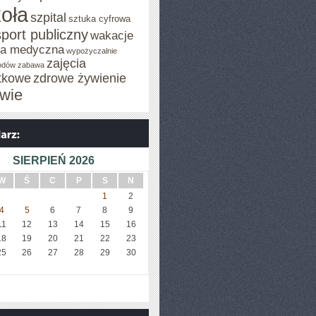
oła
szpital
sztuka cyfrowa
sport publiczny
wakacje
za medyczna
wypożyczalnie
zajęcia
odów
zabawa
tkowe
zdrowe żywienie
wie
SIERPIEŃ 2026
W
Ś
C
P
S
N
1
2
4
5
6
7
8
9
11
12
13
14
15
16
18
19
20
21
22
23
25
26
27
28
29
30