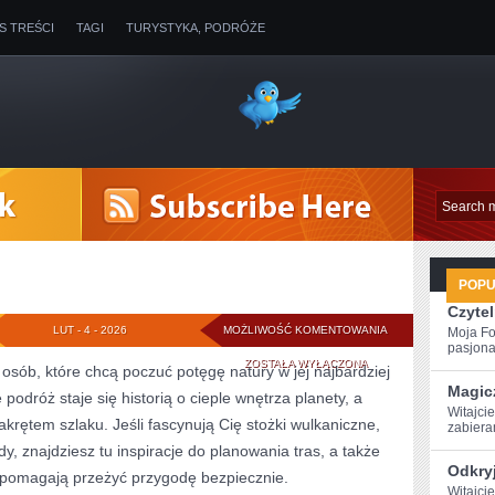
IS TREŚCI
TAGI
TURYSTYKA, PODRÓŻE
POP
Czytel
WODOSPADY
LUT - 4 - 2026
MOŻLIWOŚĆ KOMENTOWANIA
Moja Fo
pasjona
ZOSTAŁA WYŁĄCZONA
osób, które chcą poczuć potęgę natury w jej najbardziej
Magic
e podróż staje się historią o cieple wnętrza planety, a
Witajcie
krętem szlaku. Jeśli fascynują Cię stożki wulkaniczne,
zabiera
, znajdziesz tu inspiracje do planowania tras, a także
Odkryj
 pomagają przeżyć przygodę bezpiecznie.
Witajcie