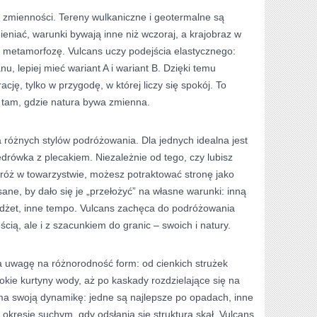
t zmienności. Tereny wulkaniczne i geotermalne są
ieniać, warunki bywają inne niż wczoraj, a krajobraz w
i metamorfozę. Vulcans uczy podejścia elastycznego:
u, lepiej mieć wariant A i wariant B. Dzięki temu
cję, tylko w przygodę, w której liczy się spokój. To
e tam, gdzie natura bywa zmienna.
a różnych stylów podróżowania. Dla jednych idealna jest
drówka z plecakiem. Niezależnie od tego, czy lubisz
dróż w towarzystwie, możesz potraktować stronę jako
ane, by dało się je „przełożyć” na własne warunki: inną
budżet, inne tempo. Vulcans zachęca do podróżowania
cią, ale i z szacunkiem do granic – swoich i natury.
 uwagę na różnorodność form: od cienkich strużek
okie kurtyny wody, aż po kaskady rozdzielające się na
 ma swoją dynamikę: jedne są najlepsze po opadach, inne
 okresie suchym, gdy odsłania się struktura skał. Vulcans