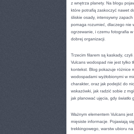
z wnętrza planety. Na blogu poja
które potrafią zaskoczyć nawet 
śliskie osady, intensywny zapach
pomaga rozumieć, dlaczego nie w
ogrzewanie, i czemu fotografia w 
dobrej organizacji.
Trzecim filarem są kaskady, czyl
Vulcans wodospad nie jest tylko 
kontekst. Blog pokazuje różnice 
wodospadami wyżłobionymi w mięk
charakter, oraz jak podejść do nic
wskazówki, jak radzić sobie z mgi
jak planować ujęcia, gdy światło 
Ważnym elementem Vulcans jest pr
mięsiste informacje. Pojawiają s
trekkingowego, warstw ubioru na