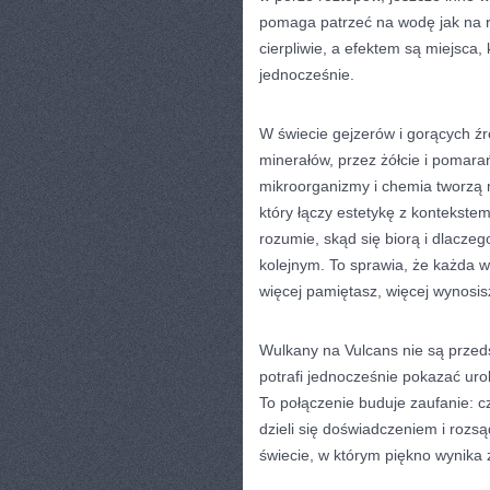
pomaga patrzeć na wodę jak na rz
cierpliwie, a efektem są miejsca, 
jednocześnie.
W świecie gejzerów i gorących źród
minerałów, przez żółcie i pomarań
mikroorganizmy i chemia tworzą m
który łączy estetykę z kontekstem.
rozumie, skąd się biorą i dlacze
kolejnym. To sprawia, że każda w
więcej pamiętasz, więcej wynosis
Wulkany na Vulcans nie są przeds
potrafi jednocześnie pokazać uro
To połączenie buduje zaufanie: czy
dzieli się doświadczeniem i rozs
świecie, w którym piękno wynika