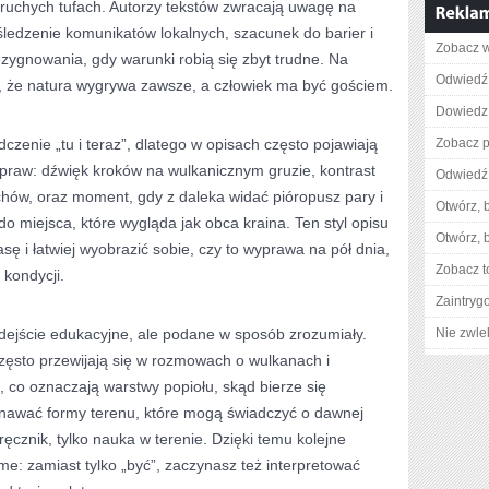
uchych tufach. Autorzy tekstów zwracają uwagę na
ledzenie komunikatów lokalnych, szacunek do barier i
Zobacz w
zygnowania, gdy warunki robią się zbyt trudne. Na
Odwiedź 
e, że natura wygrywa zawsze, a człowiek ma być gościem.
Dowiedz 
czenie „tu i teraz”, dlatego w opisach często pojawiają
Zobacz pe
wypraw: dźwięk kroków na wulkanicznym gruzie, kontrast
Odwiedź
chów, oraz moment, gdy z daleka widać pióropusz pary i
Otwórz, 
o miejsca, które wygląda jak obca kraina. Ten styl opisu
Otwórz, 
sę i łatwiej wyobrazić sobie, czy to wyprawa na pół dnia,
Zobacz t
kondycji.
Zaintry
odejście edukacyjne, ale podane w sposób zrozumiały.
Nie zwlek
często przewijają się w rozmowach o wulkanach i
, co oznaczają warstwy popiołu, skąd bierze się
znawać formy terenu, które mogą świadczyć o dawnej
ręcznik, tylko nauka w terenie. Dzięki temu kolejne
me: zamiast tylko „być”, zaczynasz też interpretować