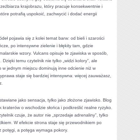
eźbiarza krajobrazu, który pracuje konsekwentnie i
które potrafią uspokoić, zachwycić i dodać energii
eł pojawia się z kolei temat barw: od bieli i szarości
cze, po intensywne zielenie i błękity tam, gdzie
alarskie wzory. Vulcans opisuje te zjawiska w sposób,
 Dzięki temu czytelnik nie tylko „widzi kolory”, ale
go w jednym miejscu dominują inne odcienie niż w
yprawa staje się bardziej intensywna: więcej zauważasz,
z.
tawiane jako sensacja, tylko jako złożone zjawisko. Blog
k kraterów o wschodzie słońca i podkreślić realne ryzyko.
telnik czuje, że autor nie „sprzedaje adrenaliny”, tylko
ądkiem. W efekcie strona staje się przewodnikiem po
 z potęgi, a potęga wymaga pokory.