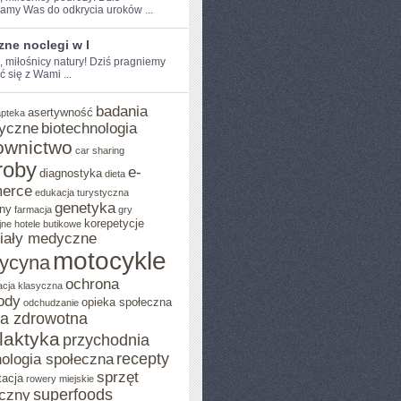
amy Was do odkrycia uroków ...
ne noclegi w l
, ​miłośnicy natury! ‌Dziś pragniemy
ć się z Wami ...
badania
asertywność
apteka
yczne
biotechnologia
ownictwo
car sharing
roby
e-
diagnostyka
dieta
erce
edukacja turystyczna
genetyka
ny
farmacja
gry
korepetycje
jne
hotele butikowe
iały medyczne
motocykle
ycyna
ochrona
acja klasyczna
ody
opieka społeczna
odchudzanie
ka zdrowotna
ilaktyka
przychodnia
recepty
ologia społeczna
sprzęt
tacja
rowery miejskie
superfoods
czny