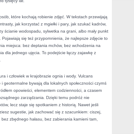
 tysięcy lat.
 osób, które kochają robienie zdjęć. W tekstach przewijają
trasty, jak korzystać z mgiełki i pary, jak szukać kadrów,
rzy ścianie wodospadu, sylwetka na grani, albo mały punkt
Pojawiają się też przypomnienia, że najlepsze zdjęcie to
enia miejsca: bez deptania mchów, bez wchodzenia na
a dla jednego ujęcia. To podejście łączy zajawkę z
.
a i człowiek w krajobrazie ognia i wody. Vulcans
 i geotermalne bywają dla lokalnych społeczności czymś
ć źródłem opowieści, elementem codzienności, a czasem
zsądnego zarządzania. Dzięki temu podróż nie
ów, lecz staje się spotkaniem z historią. Nawet jeśli
ziesz sugestie, jak zachować się z szacunkiem: ciszej,
, bez zbędnego hałasu, bez zabierania kamieni tam,