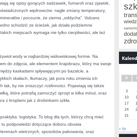
wiają się opisy gorących sadzawek, fumaroli oraz zjawisk,
szk
doświadczonych wędrowców: nagłe zmiany temperatury,
tran
 minerałów i poczucie, że ziemia „oddycha”. Vulcans
wied
olno schodzić ze ścieżek, jak działa podziemne
samoch
takich miejscach wymaga nie tylko cierpliwości, ale też
doda
zdro
i żywioł wody w najbardziej widowiskowej formie. Na
tłem do zdjęcia, ale elementem krajobrazu, który ma swoje
między kaskadami spływającymi po bazalcie, a
kich skałach, tłumaczy, jak pora roku zmienia ich
P
h tak, by nie zniszczyć roślinności. Pojawiają się także
3
ełką, które potrafią zamoczyć sprzęt w kilka minut, oraz
10
gra z kroplami jak z drobinkami szkła.
17
24
31
aktyka: logistyka. To blog dla tych, którzy chcą mieć
ię tu podpowiedzi dotyczące doboru obuwia
« lip
 terenach wietrznych, sposobów pakowania, oraz