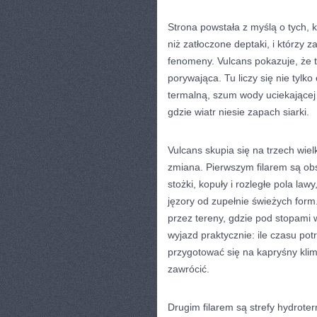
Strona powstała z myślą o tych, 
niż zatłoczone deptaki, i którzy 
fenomeny. Vulcans pokazuje, że 
porywająca. Tu liczy się nie tylk
termalną, szum wody uciekającej 
gdzie wiatr niesie zapach siarki.
Vulcans skupia się na trzech wiel
zmiana. Pierwszym filarem są obs
stożki, kopuły i rozległe pola law
jęzory od zupełnie świeżych form
przez tereny, gdzie pod stopami 
wyjazd praktycznie: ile czasu pot
przygotować się na kapryśny klim
zawrócić.
Drugim filarem są strefy hydrote