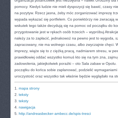
organizacja potańcówek jest niezbędna – nawet Urodziny dla 
pomocy. Kiedyś ludzie nie mieli dyspozycji się bawić, czasy nie
na pozytyw. Rzecz jasna, żeby móc zorganizować imprezę trzeb
wypada wykazać się portfelem. Co poniektórzy nie zwracają w
wskutek tego także decydują się na pomoc od początku do koń
przygotowanie jest w rękach osób trzecich – wypróbuj Atrakcj
należy za to zapłacić, jednakowoż na pewno jest to wygoda, szc
zapracowany, nie ma wolnego czasu, albo zwyczajnie chęci. W
imprezy, wiąże się to z ciężką pracą, nadmiarem stresu, w p
prawidłowiej oddać wszystko komuś kto się na tym zna, zajmu
zadowolenia, jakiejkolwiek porażki – oto Sala zabaw w Opolu
początku do końca sobie zaplanować, podzielić wymaganiami
uroczystość oraz wszystko tak właśnie będzie wyglądało na st
1.
mapa strony
2.
teksty
3.
teksty
4.
nawigacja
5.
http://andreasbecker-ambecc.de/spis-tresci