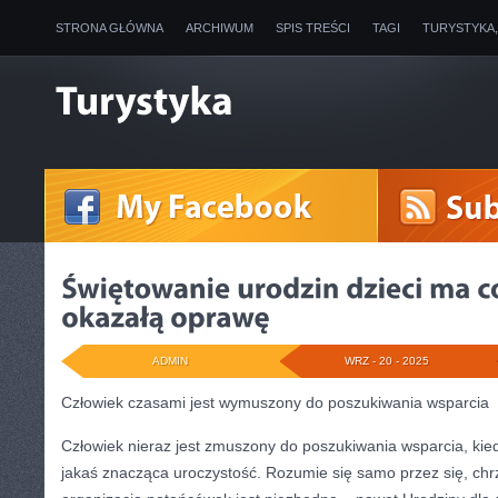
STRONA GŁÓWNA
ARCHIWUM
SPIS TREŚCI
TAGI
TURYSTYKA
ADMIN
WRZ - 20 - 2025
Człowiek czasami jest wymuszony do poszukiwania wsparcia
Człowiek nieraz jest zmuszony do poszukiwania wsparcia, kied
jakaś znacząca uroczystość. Rozumie się samo przez się, chrz