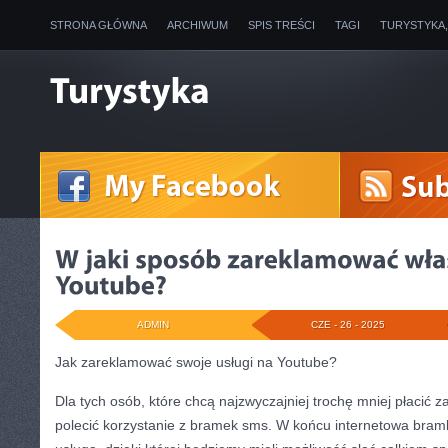
STRONA GŁÓWNA
ARCHIWUM
SPIS TREŚCI
TAGI
TURYSTYKA
ADMIN
CZE - 26 - 2025
Jak zareklamować swoje usługi na Youtube?
Dla tych osób, które chcą najzwyczajniej trochę mniej płacić
polecić korzystanie z bramek sms. W końcu internetowa bra