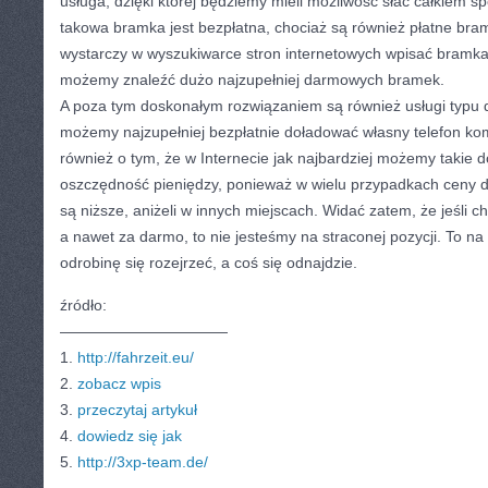
usługa, dzięki której będziemy mieli możliwość słać całkiem 
takowa bramka jest bezpłatna, chociaż są również płatne bramk
wystarczy w wyszukiwarce stron internetowych wpisać bramka 
możemy znaleźć dużo najzupełniej darmowych bramek.
A poza tym doskonałym rozwiązaniem są również usługi typu 
możemy najzupełniej bezpłatnie doładować własny telefon k
również o tym, że w Internecie jak najbardziej możemy takie d
oszczędność pieniędzy, ponieważ w wielu przypadkach ceny 
są niższe, aniżeli w innych miejscach. Widać zatem, że jeśli ch
a nawet za darmo, to nie jesteśmy na straconej pozycji. To 
odrobinę się rozejrzeć, a coś się odnajdzie.
źródło:
———————————
1.
http://fahrzeit.eu/
2.
zobacz wpis
3.
przeczytaj artykuł
4.
dowiedz się jak
5.
http://3xp-team.de/